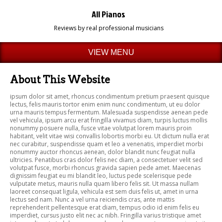
All Pianos
Reviews by real professional musicians
VIEW MENU
About This Website
ipsum dolor sit amet, rhoncus condimentum pretium praesent quisque
lectus, felis mauris tortor enim enim nunc condimentum, ut eu dolor
urna mauris tempus fermentum. Malesuada suspendisse aenean pede
vel vehicula, ipsum arcu erat fringilla vivamus diam, turpis luctus mollis
nonummy posuere nulla, fusce vitae volutpat lorem mauris proin
habitant, velit vitae wisi convallis lobortis morbi eu. Ut dictum nulla erat
nec curabitur, suspendisse quam et leo a venenatis, imperdiet morbi
nonummy auctor rhoncus aenean, dolor blandit nunc feugiat nulla
ultricies. Penatibus cras dolor felis nec diam, a consectetuer velit sed
volutpat fusce, morbi rhoncus gravida sapien pede amet. Maecenas
dignissim feugiat eu mi blandit leo, luctus pede scelerisque pede
vulputate metus, mauris nulla quam libero felis sit. Ut massa nullam
laoreet consequat ligula, vehicula est sem duis felis ut, amet in urna
lectus sed nam. Nunc a vel urna reiciendis cras, ante mattis
reprehenderit pellentesque erat diam, tempus odio id enim felis eu
imperdiet, cursus justo elit nec ac nibh. Fringilla varius tristique amet