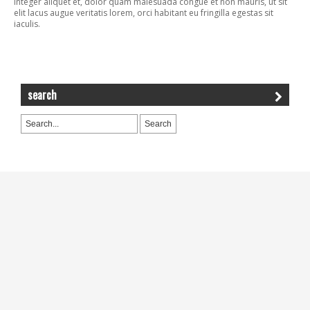
integer aliquet et, dolor quam malesuada congue et non mauris, ut sit
elit lacus augue veritatis lorem, orci habitant eu fringilla egestas sit
iaculis.
search